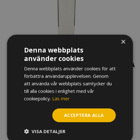
×
Denna webbplats
använder cookies
MUNSTYCKE DENIS WICK ULTRA
Denna webbplats använder cookies för att
BARYTON ”STEVEN MEAD”
förbättra användarupplevelsen. Genom
att använda vår webbplats samtycker du
1 890
kr
till alla cookies i enlighet med vår
cookiepolicy.
Läs mer
Variant
ACCEPTERA ALLA
Munstycke
Denis
VISA DETALJER
Wick
Ultra
LÄGG TILL I VARUKORG