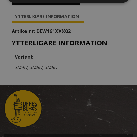
Baryton
"Steven
YTTERLIGARE INFORMATION
Mead"
mängd
Artikelnr:
DEW161XXX02
YTTERLIGARE INFORMATION
Variant
SM4U, SM5U, SM6U