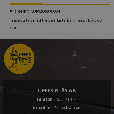
Artikelnr:
KÖM206XXX04
Trådnotställ, med tre ben. Justerbart. Finns i blått och
svart.
UFFES BLÅS AB
Telefon:
0552-418 70
E-mail:
info@uffesblas.com