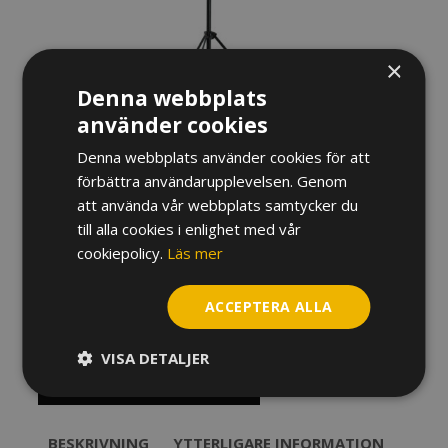
×
Denna webbplats
använder cookies
Denna webbplats använder cookies för att
NOTSTÄLL K&M 100/5
förbättra användarupplevelsen. Genom
att använda vår webbplats samtycker du
Prisintervall:
430
kr
–
435
kr
till alla cookies i enlighet med vår
430 kr
cookiepolicy.
Läs mer
Färg
till
435 kr
ACCEPTERA ALLA
Notställ
K&M
VISA DETALJER
100/5
mängd
LÄGG TILL I VARUKORG
BESKRIVNING
YTTERLIGARE INFORMATION