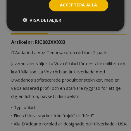
Voz
ACCEPTERA ALLA
Barytonsaxofon
LÄGG TILL I VARUKORG
mängd
VISA DETALJER
BESKRIVNING
YTTERLIGARE INFORMATION
Artikelnr:
RIC082XXX03
D’Addario La Voz Tenorsaxofon rörblad, 5-pack.
Jazzmusiker väljer La Voz rörblad för dess flexibilitet och
kraftfulla ton. La Voz rörblad är tillverkade med
D’Addarios sofistikerade produktionstekniker, med en
välbalanserad profil och en starkare ryggrad för att ge
dig en full ton, oavsett din spelstil.
• Typ: ofilad.
• Finns i flera styrkor från ”mjuk” till ”hård”.
• Alla D’Addario rörblad är designade och tillverkade i USA.