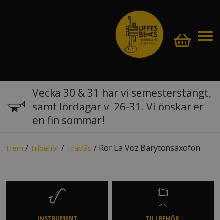
Vecka 30 & 31 har vi semesterstängt,
samt lördagar v. 26-31. Vi önskar er
en fin sommar!
/
/
/ Rör La Voz Barytonsaxofon
Hem
Tillbehör
Träblås
INSTRUMENT
TILLBEHÖR