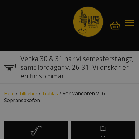
Vecka 30 & 31 har vi semesterstängt,
samt lördagar v. 26-31. Vi önskar er
en fin sommar!
/
/
/ Rör Vandoren V16
Hem
Tillbehör
Träblås
Sopransaxofon