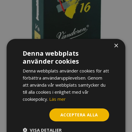
×
Denna webbplats
använder cookies
Denna webbplats använder cookies för att
förbättra användarupplevelsen. Genom
RÖR VANDOREN V16
att använda vår webbplats samtycker du
till alla cookies i enlighet med vår
SOPRANSAXOFON
cookiepolicy.
Läs mer
345
kr
ACCEPTERA ALLA
Hårdhet
VISA DETALJER