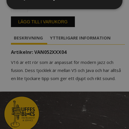
Rör
Vandoren
V16
Sopransaxofon
LÄGG TILL I VARUKORG
mängd
BESKRIVNING
YTTERLIGARE INFORMATION
Artikelnr:
VAN052XXX04
V16 är ett rör som är anpassat för modern jazz och
fusion. Dess tjocklek är mellan V5 och Java och har alltså
en lite tjockare tipp som ger ett djupt och rikt sound.