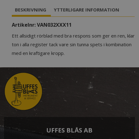
BESKRIVNING
YTTERLIGARE INFORMATION
Artikelnr:
VAN032XXX11
Ett allsidigt rörblad med bra respons som ger en ren, klar
ton i alla register tack vare sin tunna spets i kombination
med en kraftigare kropp.
UFFES BLÅS AB