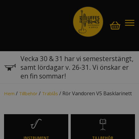
Vecka 30 & 31 har vi semesterstängt,
samt lördagar v. 26-31. Vi önskar er
en fin sommar!
/
/
/ Rör Vandoren V5 Basklarinett
Hem
Tillbehör
Träblås
INSTRUMENT
TILLBEHÖR