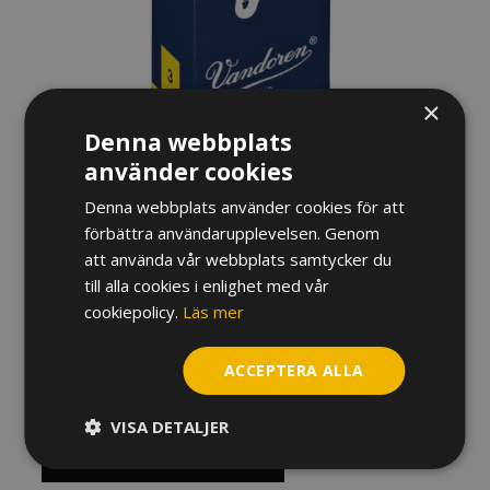
×
Denna webbplats
använder cookies
RÖR VANDOREN V5
Denna webbplats använder cookies för att
BASKLARINETT
förbättra användarupplevelsen. Genom
att använda vår webbplats samtycker du
315
kr
till alla cookies i enlighet med vår
cookiepolicy.
Läs mer
Hårdhet
ACCEPTERA ALLA
Rör
Vandoren
VISA DETALJER
V5
Basklarinett
LÄGG TILL I VARUKORG
mängd