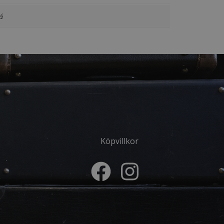
½
Köpvillkor