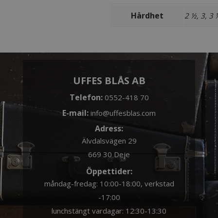
Hårdhet
2 ½, 3, 3 
UFFES BLÅS AB
Telefon:
0552-418 70
E-mail:
info@uffesblas.com
Adress:
Älvdalsvägen 29
669 30 Deje
Öppettider:
måndag-fredag: 10:00-18:00, verkstad
-17:00
lunchstängt vardagar: 12:30-13:30