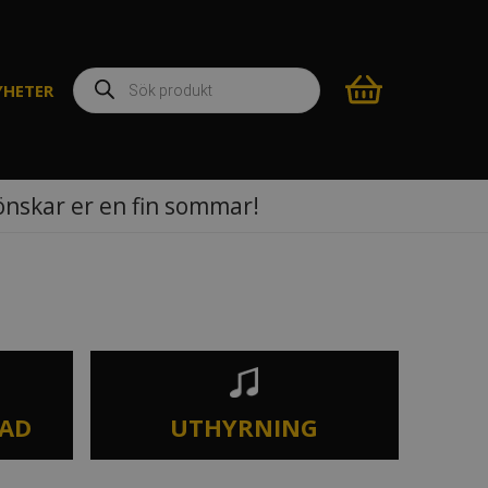
Produktsökning
YHETER
 önskar er en fin sommar!
TAD
UTHYRNING