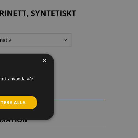
INETT, SYNTETISKT
×
att använda vår
PTERA ALLA
RMATION