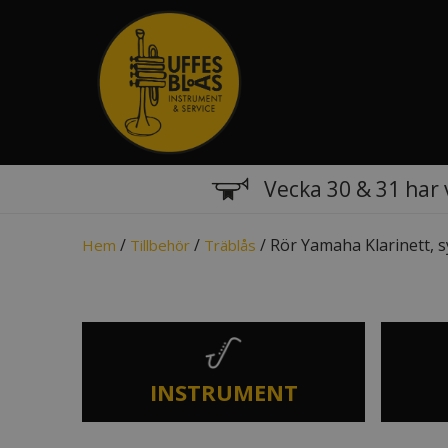
Vecka 30 & 31 har 
/
/
/ Rör Yamaha Klarinett, s
Hem
Tillbehör
Träblås
INSTRUMENT