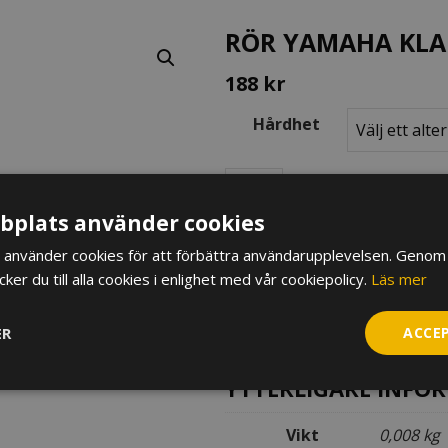
RÖR YAMAHA KLAR
188
kr
Hårdhet
Rör
Yamaha
plats använder cookies
Klarinett,
syntetiskt
LÄGG TILL I VARUKORG
använder cookies för att förbättra användarupplevelsen. Genom 
mängd
er du till alla cookies i enlighet med vår cookiepolicy.
Läs mer
YTTERLIGARE INFORMATION
ER
ACCE
Artikelnr:
YAM032XXX01
YTTERLIGARE INFO
Vikt
0,008 kg