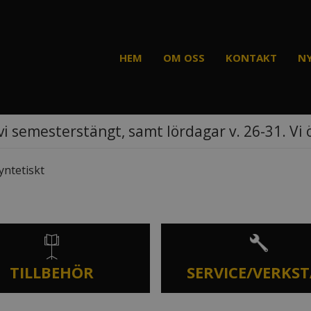
HEM
OM OSS
KONTAKT
N
vi semesterstängt, samt lördagar v. 26-31. Vi
yntetiskt
TILLBEHÖR
SERVICE/VERKS