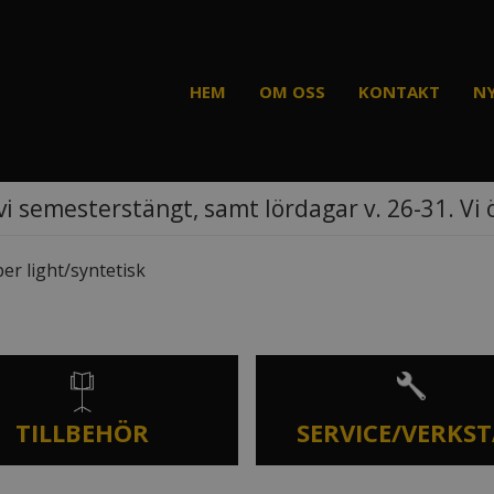
HEM
OM OSS
KONTAKT
N
vi semesterstängt, samt lördagar v. 26-31. Vi
er light/syntetisk
TILLBEHÖR
SERVICE/VERKS