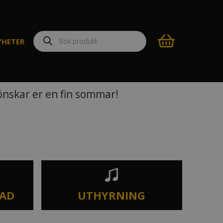
Produktsökning
YHETER
 önskar er en fin sommar!
TAD
UTHYRNING