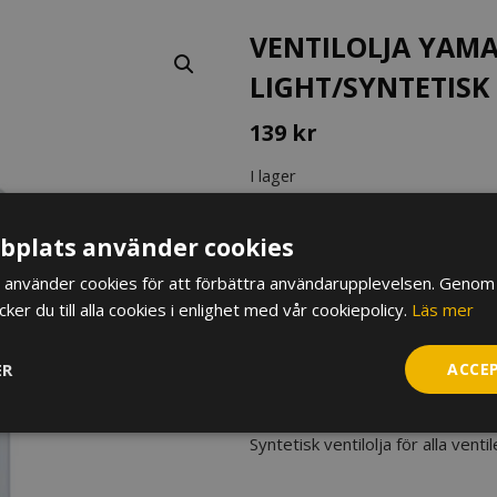
VENTILOLJA YAMA
LIGHT/SYNTETISK
139
kr
I lager
Ventilolja
Yamaha,
plats använder cookies
super
använder cookies för att förbättra användarupplevelsen. Genom 
light/syntetisk
LÄGG TILL I VARUKORG
er du till alla cookies i enlighet med vår cookiepolicy.
Läs mer
mängd
BESKRIVNING
ER
ACCE
Artikelnr:
YAM194004
Syntetisk ventilolja för alla ventil