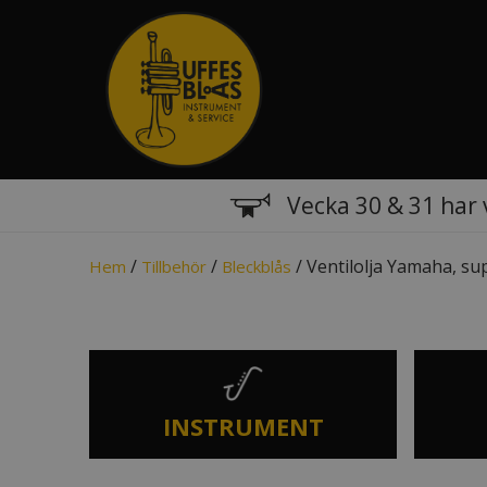
Vecka 30 & 31 har 
/
/
/ Ventilolja Yamaha, sup
Hem
Tillbehör
Bleckblås
INSTRUMENT