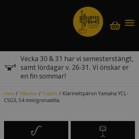
Vecka 30 & 31 har vi semesterstängt,
samt lördagar v. 26-31. Vi önskar er
en fin sommar!
/
/
/ Klarinettpäron Yamaha YCL-
Hem
Tillbehör
Träblås
CSG3, 54 mm/grenadilla