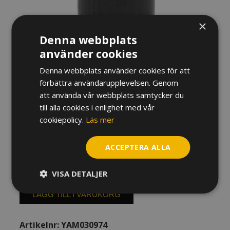
×
Denna webbplats
använder cookies
Denna webbplats använder cookies för att
förbättra användarupplevelsen. Genom
att använda vår webbplats samtycker du
KLARINETTPÄRON YAMAHA
till alla cookies i enlighet med vår
cookiepolicy.
Läs mer
YCL-CSG3, 54 MM/GRENADILLA
1 183,68
kr
ACCEPTERA ALLA
I lager
VISA DETALJER
Klarinettpäron
Yamaha
LÄGG TILL I VARUKORG
YCL-
CSG3,
Artikelnr:
YAM030974
54