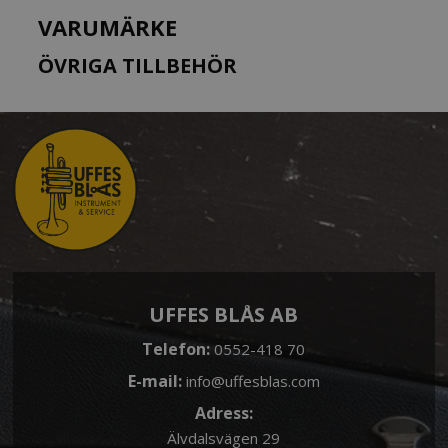
mm/grenadilla
VARUMÄRKE
mängd
ÖVRIGA TILLBEHÖR
UFFES BLÅS AB
Telefon:
0552-418 70
E-mail:
info@uffesblas.com
Adress:
Älvdalsvägen 29