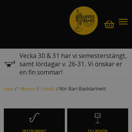
Vecka 30 & 31 har vi semesterstängt,
samt lördagar v. 26-31. Vi önskar er
en fin sommar!
/
/
/ Rör Bari Basklarinett
Hem
Tillbehör
Träblås
INSTRUMENT
TILLBEHÖR