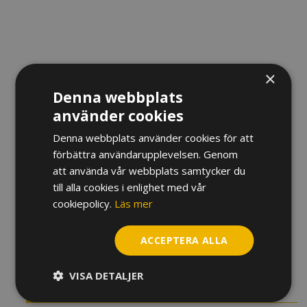
×
Denna webbplats
RÖR BARI BASKLARINETT
använder cookies
225
kr
Denna webbplats använder cookies för att
förbättra användarupplevelsen. Genom
Hårdhet
att använda vår webbplats samtycker du
till alla cookies i enlighet med vår
Rör
cookiepolicy.
Läs mer
Bari
Basklarinett
ACCEPTERA ALLA
mängd
LÄGG TILL I VARUKORG
VISA DETALJER
BESKRIVNING
YTTERLIGARE INFORMATION